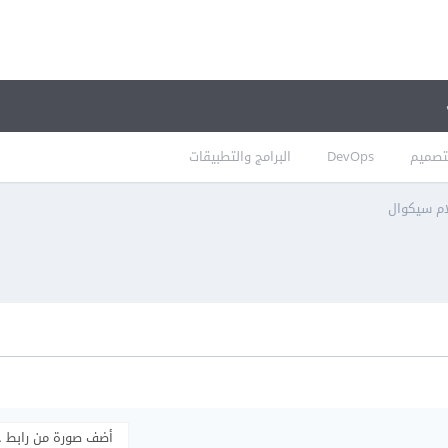
تصميم
DevOps
البرامج والتطبيقات
م سيكوال
أضف صورة من رابط 