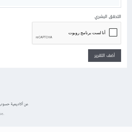
التحقق البشري
أضف التقرير
عن أكاديمية حسوب
se.