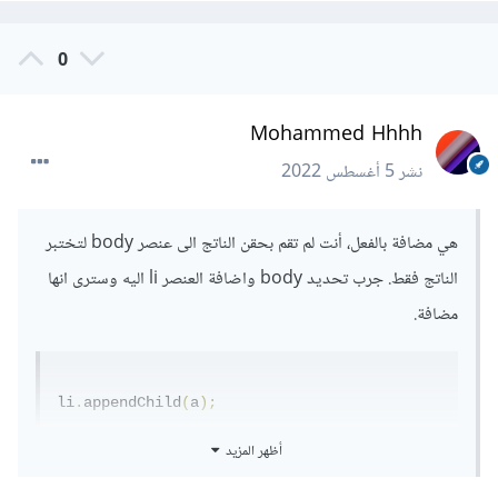
0
Mohammed Hhhh
نشر
5 أغسطس 2022
هي مضافة بالفعل، أنت لم تقم بحقن الناتج الى عنصر body لتختبر
الناتج فقط. جرب تحديد body واضافة العنصر li اليه وسترى انها
مضافة.
li
.
appendChild
(
a
);
أظهر المزيد
document
.
body
.
appendChild
(
li
);
console
.
log
(
li
);