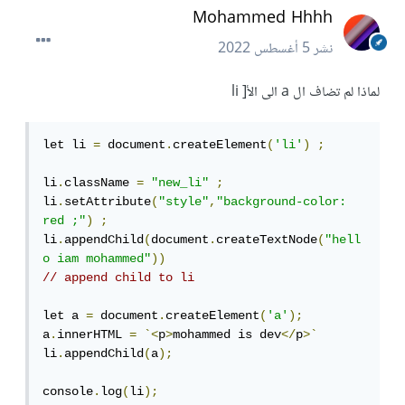
Mohammed Hhhh
نشر
5 أغسطس 2022
لماذا لم تضاف ال a الى الأ[ li
let li 
=
 document
.
createElement
(
'li'
)
;
li
.
className 
=
"new_li"
;
li
.
setAttribute
(
"style"
,
"background-color: 
red ;"
)
;
li
.
appendChild
(
document
.
createTextNode
(
"hell
o iam mohammed"
))
// append child to li 
let a 
=
 document
.
createElement
(
'a'
);
a
.
innerHTML 
=
`<
p
>
mohammed is dev
</
p
>`
li
.
appendChild
(
a
);
console
.
log
(
li
);