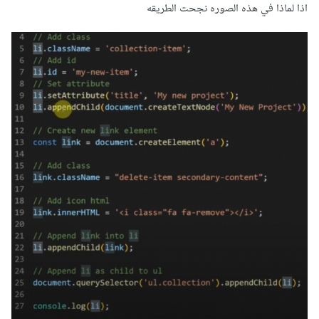
اذا لماذا في هذه الصوره نجحت الطريقه
يمكنك ايضا طباعة محتوى ال HTML الخاص بالعنصر li لرؤية
الناتج:
a
.
innerHTML 
=
`<
p
>
mohammed is dev
</
p
>`
li
.
appendChild
(
a
);
console
.
log
(
li
.
innerHTML
);
لأن طباعة li مباشرة ستعطي كائنا عن الصنف HTMLLIElement
فقط.