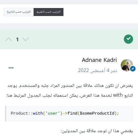
الترتيب حسب التقييم
الترتيب حسب التاريخ
1
Adnane Kadri
نشر
4 أغسطس 2022
يفترض ان تكون هنالك علاقة بين المنشور المراد جلبه والمستخدم. يوجد
التابع with لخدمة هذا الغرض، يمكن استعماله لجلب الجدول المرتبط هنا:
Product
::
with
(
'user'
)->
find
(
$someProductId
);
يقتضي هذا ان توجد علاقة بين الجدولين: