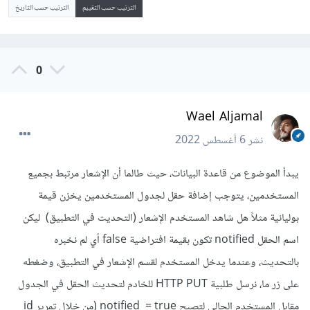
الترتيب حسب التقييم
الترتيب حسب التاريخ
0
Wael Aljamal
نشر
6 أغسطس 2022
يبدأ الموضوع من قاعدة البيانات، حيث طالما أن الإشعار مرتبط بجميع
المستخدمين، يتوجب إضافة حقل لجدول المستخدمين يخزن قيمة
بوليانية مثلاً هل شاهد المستخدم الإشعار (التحديث في التطبيق) ليكن
اسم الحقل notified تكون بقيمة افتراضية false أي لم نخبره
بالتحديث، وعندما يدخل المستخدم لقسم الإشعار في التطبيق، وضغطه
على زر ما، نرسل طلبية HTTP PUT للخادم لتحديث الحقل في الجدول
مقابل المستخدم الحالي لتصبح notified = true (من خلال تمرير id