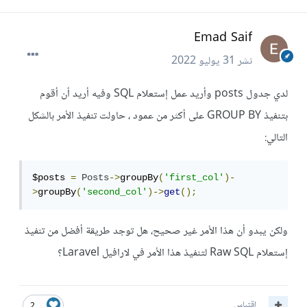
Emad Saif
نشر
31 يوليو 2022
لدي جدول posts وأريد عمل إستعلام SQL وفيه أريد أن أقوم
بتنفيذ GROUP BY على أكثر من عمود ، حاولت تنفيذ الأمر بالشكل
التالي:
$posts 
=
Posts
->
groupBy
(
'first_col'
)-
>
groupBy
(
'second_col'
)->
get
();
ولكن يبدو أن هذا الأمر غير صحيح، هل توجد طريقة أفضل من تنفيذ
إستعلام Raw SQL لتنفيذ هذا الأمر في لارافيل Laravel؟
اقتباس
2