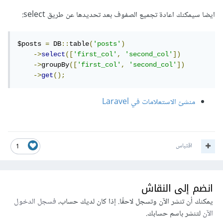
ايضا سيمكنك اعادة تجميع الصفوف بعد تحديدها عن طريق select:
$posts 
=
 DB
::
table
(
'posts'
)
->
select
([
'first_col'
,
'second_col'
])
->
groupBy
([
'first_col'
,
'second_col'
])
->
get
();
منشئ الاستعلامات في Laravel
اقتباس
1
انضم إلى النقاش
يمكنك أن تنشر الآن وتسجل لاحقًا. إذا كان لديك حساب،
فسجل الدخول
الآن
لتنشر باسم حسابك.