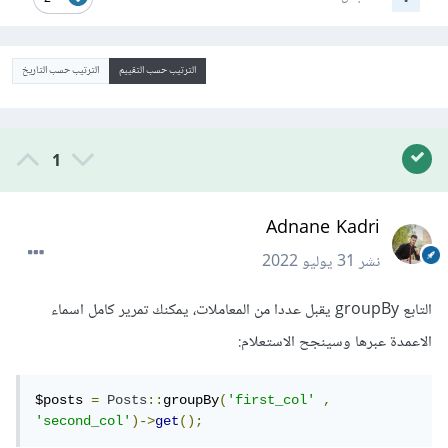
الترتيب حسب التقييم
الترتيب حسب التاريخ
1
Adnane Kadri
نشر
31 يوليو 2022
التابع groupBy يقبل عددا من المعاملات، يمكنك تمرير كامل اسماء
الاعمدة عبرها وسينجح الاستعلام:
$posts 
=
Posts
::
groupBy
(
'first_col'
,
'second_col'
)->
get
();