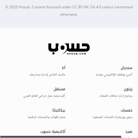
© 2025
Hsoub
.
Content licensed under
CC BY-NC-SA 4.0
unless mentioned
otherwise.