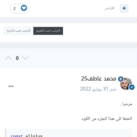
اقتباس
2
الترتيب حسب التقييم
الترتيب حسب التاريخ
0
محمد عاطف25
نشر
31 يوليو 2022
مرحبا .
الخطا فى هذا الجزء من الكود
const
 allplus 