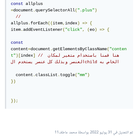
const
 allplus 
=
document
.
querySelectorAll
(
".plus"
)
// 
allplus
.
forEach
((
item
,
index
)
=>
{
item
.
addEventListener
(
"click"
,
(
eo
)
=>
{
const
content
=
document
.
getElementsByClassName
(
"conten
// هنا قمنا باستخدام متغير لمكان 
]
index
)[
t"
العنصر وبذلك كل عنصر يستخدم الchild الخاص به
  content
.
classList
.
toggle
(
"mm"
)
})
});
تم التعديل في
31 يوليو 2022
بواسطة محمد عاطف11