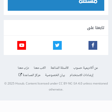
تابعنا على
عن أكاديمية حسوب
الأسئلة الشائعة
اكتب معنا
درّب معنا
إرشادات الاستخدام
بيان الخصوصية
مركز المساعدة
© 2025
Hsoub
.
Content licensed under
CC BY-NC-SA 4.0
unless mentioned
otherwise.