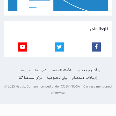
تابعنا على
عن أكاديمية حسوب
الأسئلة الشائعة
اكتب معنا
درّب معنا
إرشادات الاستخدام
بيان الخصوصية
مركز المساعدة
© 2025
Hsoub
.
Content licensed under
CC BY-NC-SA 4.0
unless mentioned
otherwise.