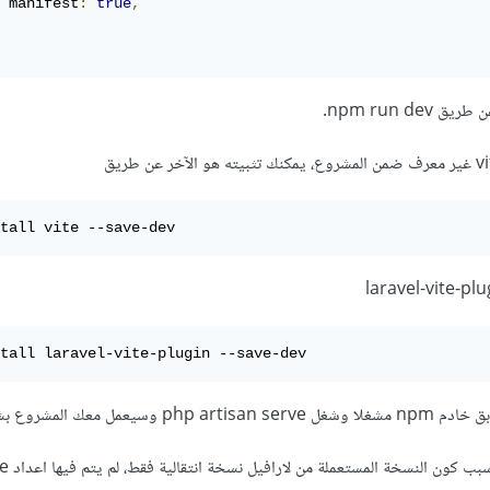
 manifest
:
true
,
npm run de.
tall vite --save-dev
tall laravel-vite-plugin --save-dev