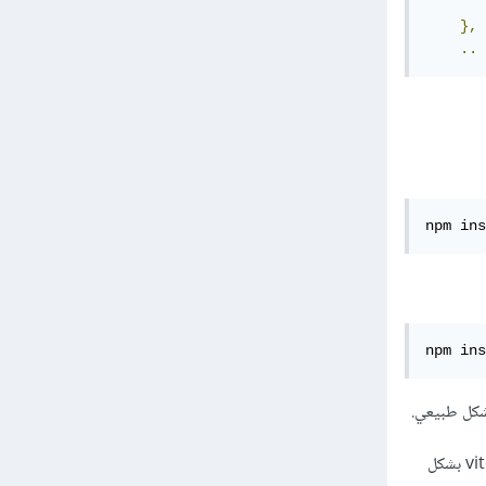
       
},
..
npm ins
npm ins
أظن ان هاته التعارضات هي بسبب كون النسخة المستعملة من لارافيل نسخة انتقالية فقط، لم يتم فيها اعداد vite بشكل