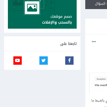
السؤال
تابعنا على
ت لي, لا أدري بالضبط ما