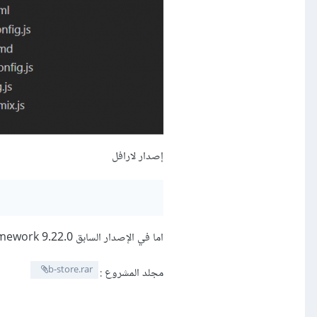
إصدار لارافل
اما في الإصدار السابق Laravel Framework 9.22.0 لم أواجه هذه المشكلة وتم إستخدام vite بشكل جيد,
b-store.rar
مجلد المشروع :