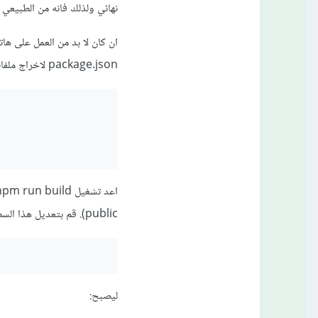
نهائي ولذلك فانه من الطبيعي 
package.json لاخراج ملفات الاصول لاحقا
public). قم بتعديل هذا السطر من ملف manifest.json يدويا:
ليصبح: