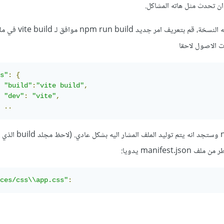
ان تحدث مثل هاته المشاكل.
ان كان لا بد من العمل على هاته النسخة، قم بتعريف امر جديد npm run build
s"
:
{
"build"
:
"vite build"
,
"dev"
:
"vite"
,
..
اعد تشغيل npm run build وستجد انه يتم 
ces/css\\app.css"
: