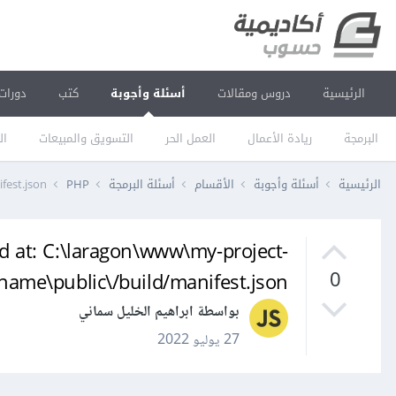
الرئيسية
دروس ومقالات
أسئلة وأجوبة
كتب
دورات
البرمجة
ريادة الأعمال
العمل الحر
التسويق والمبيعات
ال
الرئيسية
أسئلة وأجوبة
الأقسام
أسئلة البرمجة
PHP
manifest.json
d at: C:\laragon\www\my-project-
name\public\/build/manifest.json عند الدخول الى موقع لارافل بعد تتبيثه
0
بواسطة ابراهيم الخليل سماني
27 يوليو 2022