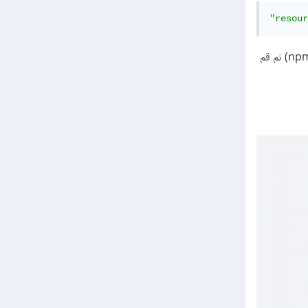
"resour
(لاحظ ان هاته الخطوة ضرورية لتجنب مشكلة عدم التعرف على app.css بعد البناء عن طريق npm run build) ثم قم