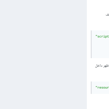
 موافق لـ vite build في ملف
"script
توليد الملف المشار اليه بشكل عادي. (لاحظ مجلد build الذي ظهر داخل
"resour