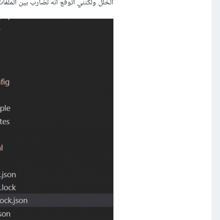
الخلل ولكنني أتوقع أنه تضارب بين الملفات داخل المشروع لأن