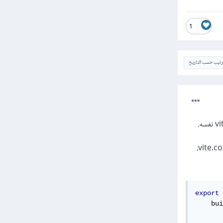
1
ترتيب حسب التاريخ
لجبر توليد هذا الملف في وضع البناء يوجد الخيار build.manifest ضمن كائن اعداد vite في ملف vite.config.js،
export
    bui