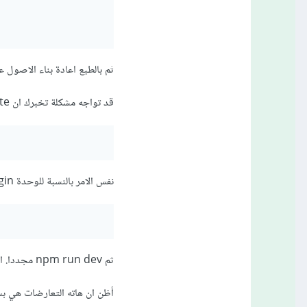
ثم بالطبع اعادة بناء الاصول عن طريق v
قد تواجه مشكلة تخبرك ان vite غير معرف ضمن المشروع، يمكنك تثبيته هو الآخر عن طريق
نفس الامر بالنسبة للوحدة laravel-vite-plugin
ثم npm run dev مجددا. ابق خادم npm مشغلا وشغل php artisan serve وسيعمل معك المشروع بشكل طبيعي.