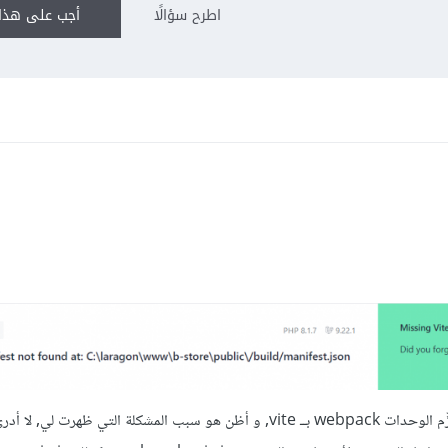
اطرح سؤالًا
أجب على هذا 
في الآونة الأخيرة إستبدلت laravel محزِّم الوحدات webpack بــ vite, و أظن هو سبب المشكلة التي ظهر