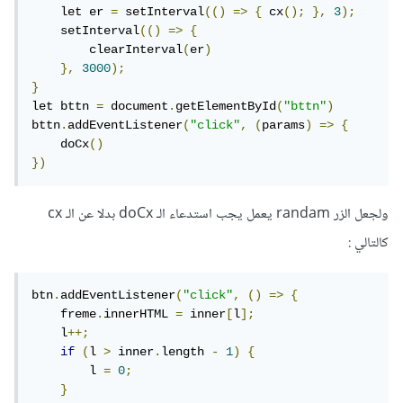
    let er 
=
 setInterval
(()
=>
{
 cx
();
},
3
);
    setInterval
(()
=>
{
        clearInterval
(
er
)
},
3000
);
}
let bttn 
=
 document
.
getElementById
(
"bttn"
)
bttn
.
addEventListener
(
"click"
,
(
params
)
=>
{
    doCx
()
})
ولجعل الزر randam يعمل يجب استدعاء الـ doCx بدلا عن الـ cx
كالتالي :
btn
.
addEventListener
(
"click"
,
()
=>
{
    freme
.
innerHTML 
=
 inner
[
l
];
    l
++;
if
(
l 
>
 inner
.
length 
-
1
)
{
        l 
=
0
;
}