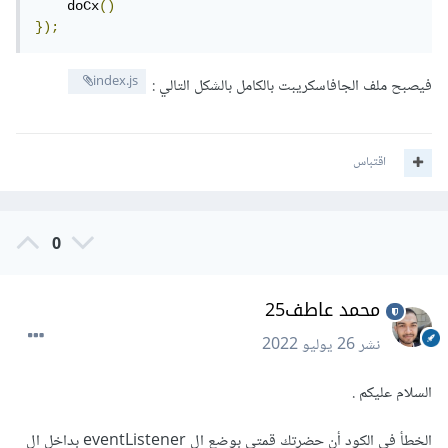
    doCx
()
});
index.js
فيصبح ملف الجافاسكريبت بالكامل بالشكل التالي :
اقتباس
0
محمد عاطف25
نشر
26 يوليو 2022
السلام عليكم .
الخطأ في الكود أن حضرتك قمتى بوضع ال eventListener بداخل ال