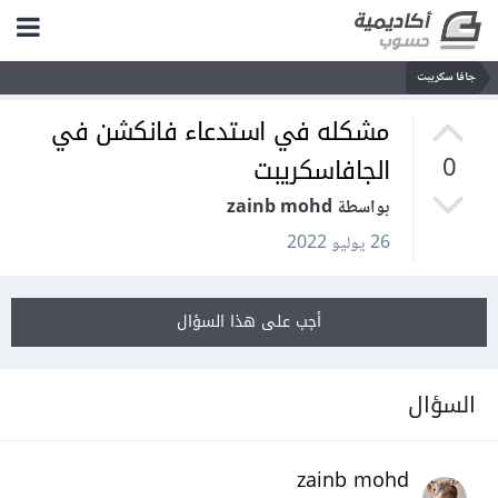
جافا سكريبت
مشكله في استدعاء فانكشن في
الجافاسكريبت
0
بواسطة zainb mohd
26 يوليو 2022
أجب على هذا السؤال
السؤال
zainb mohd