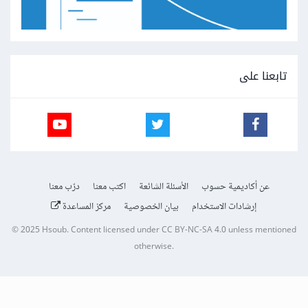
تابعنا على
عن أكاديمية حسوب
الأسئلة الشائعة
اكتب معنا
درّب معنا
إرشادات الاستخدام
بيان الخصوصية
مركز المساعدة
© 2025
Hsoub
.
Content licensed under
CC BY-NC-SA 4.0
unless mentioned
otherwise.