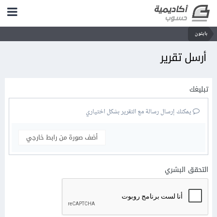
بايثون
أرسل تقرير
تبليغك
يمكنك إرسال رسالة مع التقرير بشكل اختياري
أضف صورة من رابط خارجي
التحقق البشري