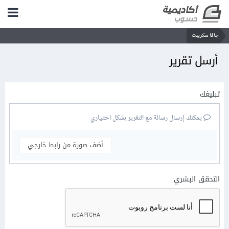
جافا سكريبت
أرسل تقرير
تبليغك
يمكنك إرسال رسالة مع التقرير بشكل اختياري
أضف صورة من رابط خارجي
التحقق البشري