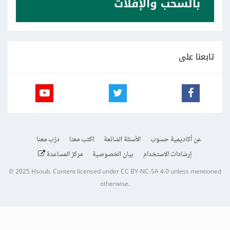
تابعنا على
عن أكاديمية حسوب
الأسئلة الشائعة
اكتب معنا
درّب معنا
إرشادات الاستخدام
بيان الخصوصية
مركز المساعدة
© 2025
Hsoub
.
Content licensed under
CC BY-NC-SA 4.0
unless mentioned
otherwise.