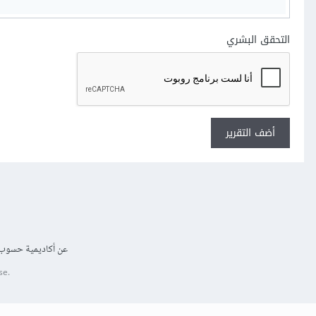
التحقق البشري
أضف التقرير
عن أكاديمية حسوب
se.