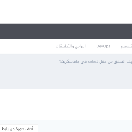
تصميم
DevOps
البرامج والتطبيقات
 التحقق من حقل select في جافاسكربت؟
أضف صورة من رابط 