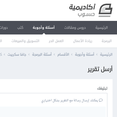
الرئيسية
دروس ومقالات
أسئلة وأجوبة
كتب
دورات
البرمجة
ريادة الأعمال
العمل الحر
التسويق والمبيعات
ال
الرئيسية
أسئلة وأجوبة
الأقسام
أسئلة البرمجة
جافا سكريبت
كيف
أرسل تقرير
تبليغك
يمكنك إرسال رسالة مع التقرير بشكل اختياري