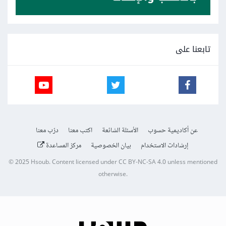
تابعنا على
عن أكاديمية حسوب
الأسئلة الشائعة
اكتب معنا
درّب معنا
إرشادات الاستخدام
بيان الخصوصية
مركز المساعدة
© 2025
Hsoub
.
Content licensed under
CC BY-NC-SA 4.0
unless mentioned
otherwise.