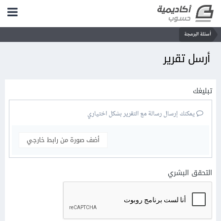
أسئلة البرمجة
أرسل تقرير
تبليغك
يمكنك إرسال رسالة مع التقرير بشكل اختياري
أضف صورة من رابط خارجي
التحقق البشري