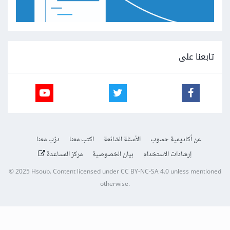
تابعنا على
عن أكاديمية حسوب
الأسئلة الشائعة
اكتب معنا
درّب معنا
إرشادات الاستخدام
بيان الخصوصية
مركز المساعدة
© 2025
Hsoub
.
Content licensed under
CC BY-NC-SA 4.0
unless mentioned
otherwise.