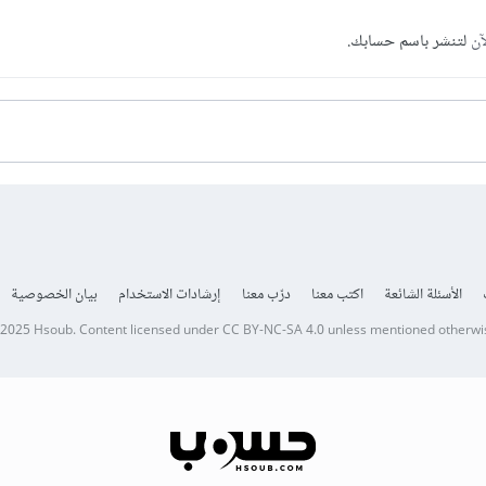
آن
لتنشر باسم حسابك.
الأسئلة الشائعة
اكتب معنا
درّب معنا
إرشادات الاستخدام
بيان الخصوصية
 2025
Hsoub
.
Content licensed under
CC BY-NC-SA 4.0
unless mentioned otherwi