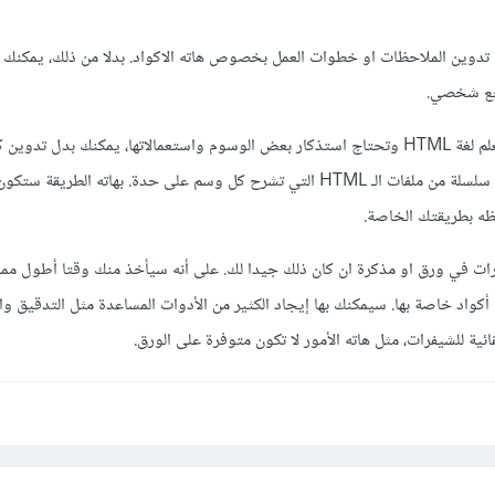
ي تدوين الملاحظات او خطوات العمل بخصوص هاته الاكواد. بدلا من ذلك، يمكنك ك
جع شخصي.
فعلى سبيل المثال، ان كنت تتعلم لغة HTML وتحتاج استذكار بعض الوسوم واستعمالاتها، يمكنك بدل تد
إنشاء مرجع شخصي عبارة عن سلسلة من ملفات الـ HTML التي تشرح كل وسم على حدة. بهاته الط
فظه بطريقتك الخاصة.
فرات في ورق او مذكرة ان كان ذلك جيدا لك. على أنه سيأخذ منك وقتا أطول مم
أكواد خاصة بها. سيمكنك بها إيجاد الكثير من الأدوات المساعدة مثل التدقيق و