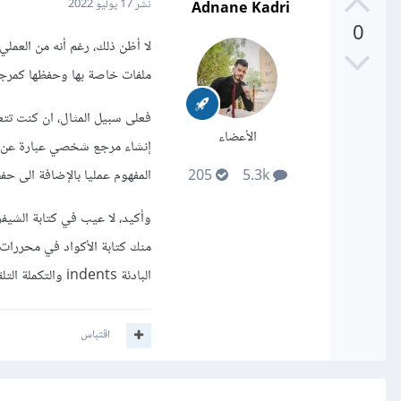
Adnane Kadri
نشر
17 يوليو 2022
0
لا أظن ذلك، رغم أنه من العمل
ملفات خاصة بها وحفظها كمر
الأعضاء
المفهوم عمليا بالإضافة الى ح
205
5.3k
وأكيد، لا عيب في كتابة الشي
منك كتابة الأكواد في محررات 
البادئة indents والتكملة التلقائية للشيفرات، مثل هاته الأمور لا تكون متوفرة على الورق.
اقتباس