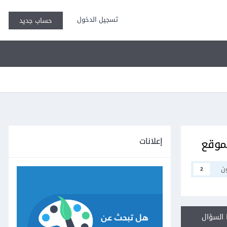
تسجيل الدخول
حساب جديد
إعلانات
ن
2
السؤال