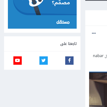
تابعنا على
أريد عمل موقع يحتوي على كذا صفحة وعد الضغط على اي خانة م خانات ال navbar تفتح الصفحة الأخرى ولكن يظل ال nabar