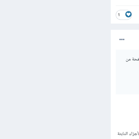
1
ى أي صفحة من
 حال وجود لغة برمجة Backend يمكن حقن الأجزاء الثابتة