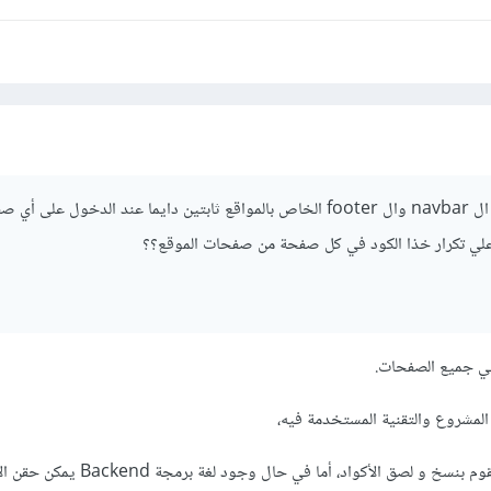
يعني مثلا أكادمية حسوب ال navbar وال footer الخاص بالمواقع ثابتين دايما عند الدخول عل
ي تكرار خذا الكود في كل صفحة من صفحات الموقع؟؟
في جميع الصفحات.
مشروع والتقنية المستخدمة فيه،
إن كنت تبني صفحات ساكنة تقوم بنسخ و لصق الأكواد، أما في