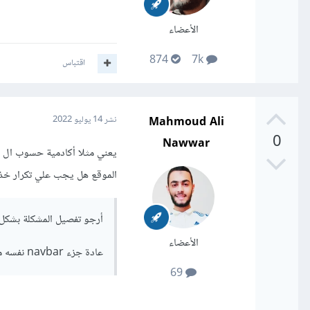
الأعضاء
874
7k
اقتباس
Mahmoud Ali
نشر
14 يوليو 2022
0
Nawwar
الموقع هل يجب علي تكرار خذ
أرجو تفصيل المشكلة بشكل
الأعضاء
عادة جزء navbar نفسه مكرر لجميع الصفحات التي ترغب بوجوده ضمنها، مع التنسيقات الخاصة به
69