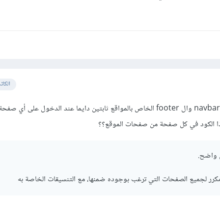
الكات
يعني مثلا أكادمية حسوب ال navbar وال footer الخاص بالمواقع ثابتين دايما عند الدخول ع
ا الكود في كل صفحة من صفحات الموقع؟؟
 واضح.