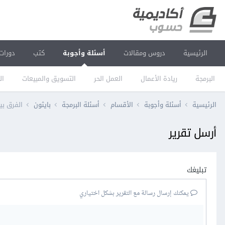
الرئيسية
دروس ومقالات
أسئلة وأجوبة
كتب
دورات
البرمجة
ريادة الأعمال
العمل الحر
التسويق والمبيعات
ال
الرئيسية
أسئلة وأجوبة
الأقسام
أسئلة البرمجة
بايثون
الفرق بين الدالتين ()e
أرسل تقرير
تبليغك
يمكنك إرسال رسالة مع التقرير بشكل اختياري