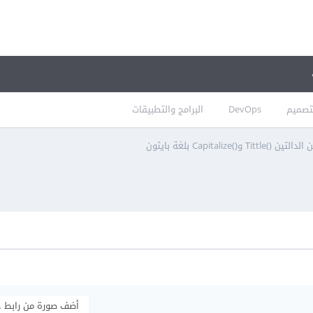
تصميم
DevOps
البرامج والتطبيقات
Tittl و()Capitalize بلغة بايثون
أضف صورة من رابط 