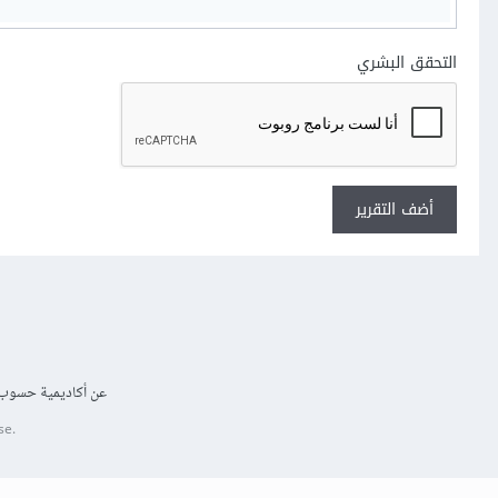
التحقق البشري
أضف التقرير
عن أكاديمية حسوب
se.