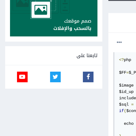
تابعنا على
<?
php

$FF
=
$_P
$image 
$id_up 
include
$sql 
=
if
(
$con
  echo 