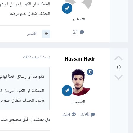
المشكلة ان الكود المرسل اليك
الحذف شغال حلو برضه
الأعضاء
21
اقتباس
Hassan Hedr
نشر
12 يوليو 2022
0
لاتوجد اى رسائل خطأ نهائى بل بالعكس يتم طبعة
المشكلة ان الكود المرسل ا
وكود الحذف شغال حلو بر
الأعضاء
224
2.9k
هل يمكنك إرفاق محتوى ملف db.php أيضًا لتضح الشيفرة المستخدمة بالكامل لنستطيع المساعدة