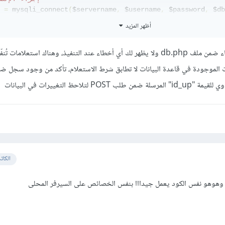
 
=
 mysqli_connect
(
$servername
,
 $username
,
 $password
,
 $db
eck connection
أظهر المزيد
conn
->
connect_error
)
{
(
"Connection failed: "
.
 $conn
->
connect_error
);
في حال أنك تتحقق من الأخطاء ضمن ملف db.php ولا يظهر لك أي أخطاء عند التنفيذ، وهناك استعلامات
ات الموجودة في قاعدة البيانات لا تطابق شرط الاستعلام، تأكد من وجود سجل 
>
الكات
 وهوهو نفس الكود يعمل جيدااا بنفس الخصائص على السيرفر المحلى