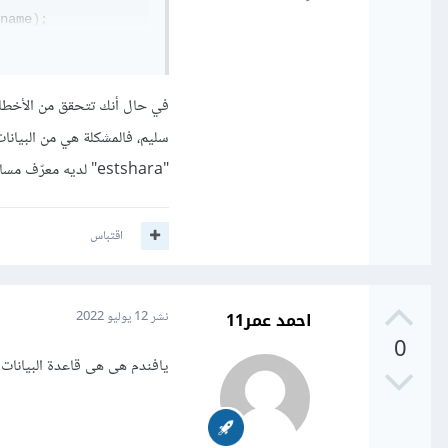
name
);
سليم، فالمشكلة هي من البيان
"estshara" لديه معرّف مساوي للقيمة "id_up" المرسلة ضمن طلب POST لتلاحظ التغييرات في البيانات
اقتباس
احمد عمر11
نشر
12 يوليو 2022
0
يافندم هى هى قاعدة البيانات