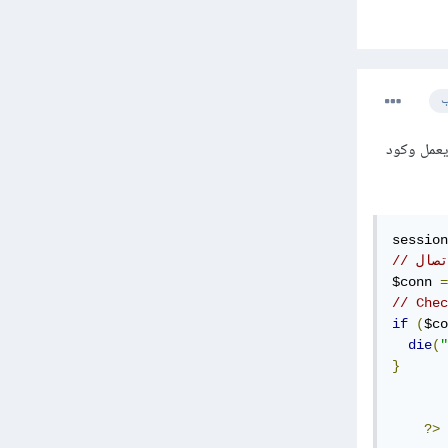
ب
 يعمل وكود
session
إتصال
$conn 
=
// Chec
if
(
$co
die
(
"
}
?>