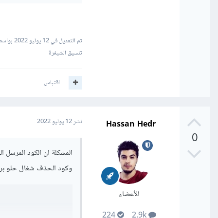
تم التعديل في
12 يوليو 2022
بواسطة n Hedr
تنسيق الشيفرة
اقتباس
Hassan Hedr
نشر
12 يوليو 2022
0
المشكلة ان الكود المرسل ا
وكود الحذف شغال حلو بر
الأعضاء
224
2.9k