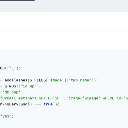
OST
[
'E'
];
=
 addslashes
(
$_FILES
[
'image'
][
'tmp_name'
]);
=
 $_POST
[
"id_up"
];
(
'db.php'
);
"UPDATE estshara SET E='$FF', image='$image' WHERE id='$
n
->
query
(
$sql
)
===
true
){
"yes"
;