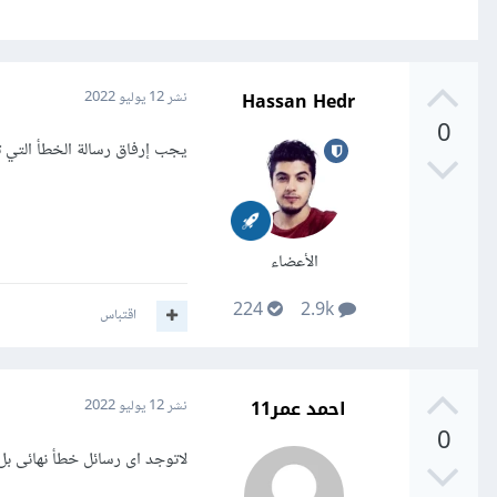
Hassan Hedr
نشر
12 يوليو 2022
0
يجب إرفاق رسالة الخطأ التي ت
الأعضاء
224
2.9k
اقتباس
احمد عمر11
نشر
12 يوليو 2022
0
لاتوجد اى رسائل خطأ نهائى بل بالعكس يتم طبعة كلمة 