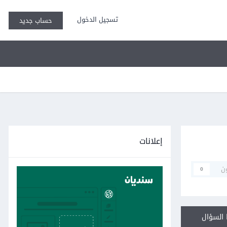
تسجيل الدخول
حساب جديد
إعلانات
ن
0
السؤال