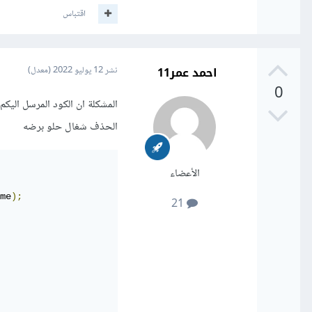
اقتباس
احمد عمر11
نشر
12 يوليو 2022
(معدل)
0
المشكلة ان الكود المرسل اليك
الحذف شغال حلو برضه
الأعضاء
me
);
21