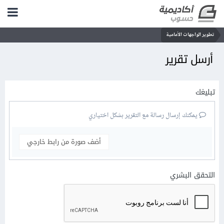
تطوير الواجهات الأمامية
أرسل تقرير
تبليغك
يمكنك إرسال رسالة مع التقرير بشكل اختياري
أضف صورة من رابط خارجي
التحقق البشري