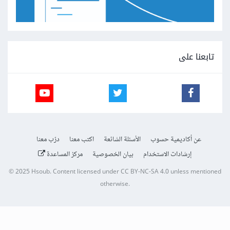
تابعنا على
عن أكاديمية حسوب
الأسئلة الشائعة
اكتب معنا
درّب معنا
إرشادات الاستخدام
بيان الخصوصية
مركز المساعدة
© 2025
Hsoub
.
Content licensed under
CC BY-NC-SA 4.0
unless mentioned
otherwise.