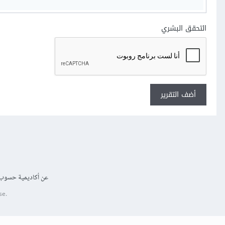
التحقق البشري
أضف التقرير
عن أكاديمية حسوب
se.