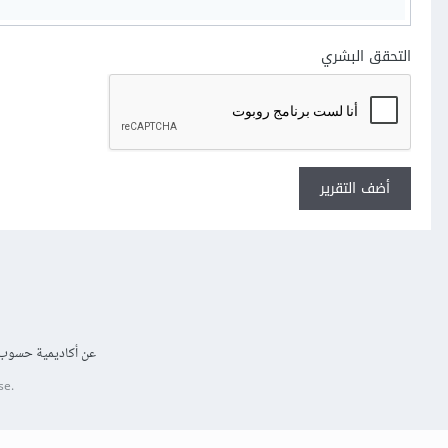
التحقق البشري
أضف التقرير
عن أكاديمية حسوب
se.