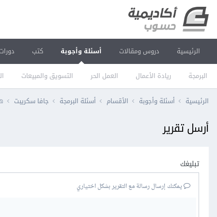
الرئيسية
دروس ومقالات
أسئلة وأجوبة
كتب
دورات
البرمجة
ريادة الأعمال
العمل الحر
التسويق والمبيعات
ال
الرئيسية
أسئلة وأجوبة
الأقسام
أسئلة البرمجة
جافا سكريبت
هل
أرسل تقرير
تبليغك
يمكنك إرسال رسالة مع التقرير بشكل اختياري