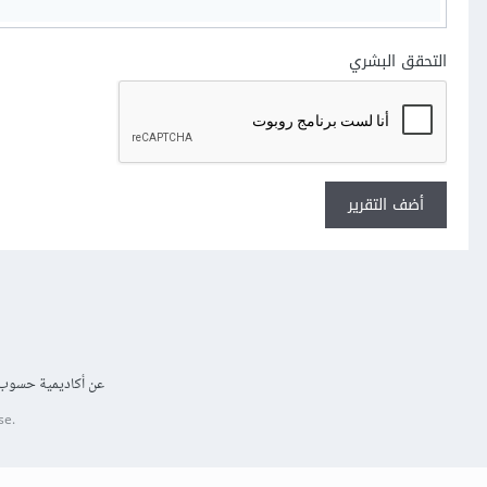
التحقق البشري
أضف التقرير
عن أكاديمية حسوب
se.