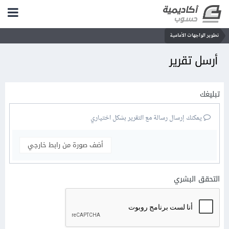
تطوير الواجهات الأمامية
أرسل تقرير
تبليغك
يمكنك إرسال رسالة مع التقرير بشكل اختياري
أضف صورة من رابط خارجي
التحقق البشري