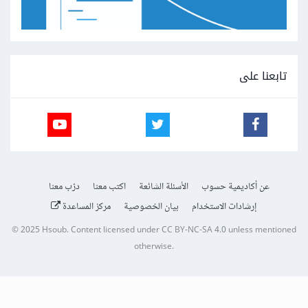
تابعنا على
عن أكاديمية حسوب
الأسئلة الشائعة
اكتب معنا
درّب معنا
إرشادات الاستخدام
بيان الخصوصية
مركز المساعدة
© 2025
Hsoub
.
Content licensed under
CC BY-NC-SA 4.0
unless mentioned
otherwise.