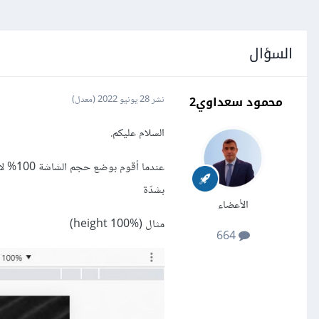
السؤال
محمود سعداوي2
نشر
28 يونيو 2022
(معدل)
السلام عليكم.
عندما
بشدّة
الأعضاء
مثال (height 100%)
664