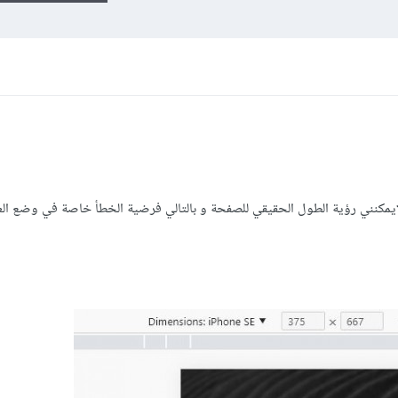
 أقوم بوضع حجم الشاشة 100% لايمكنني رؤية الطول الحقيقي للصفحة و بالتالي فرضية الخطأ خاصة في وضع