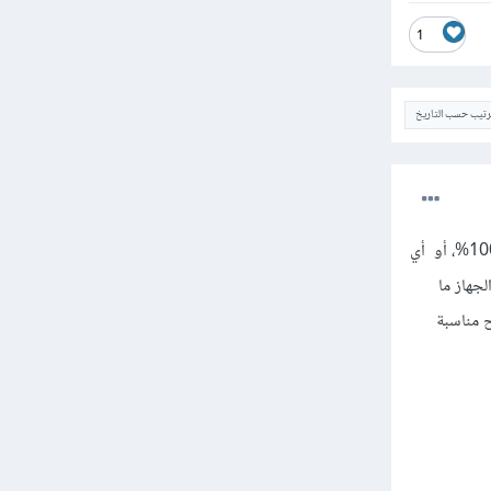
1
ترتيب حسب التاريخ
هذا هو تحديدًا الهدف من تلك الخاصية، وهي تغيير حجم نافذة الاستعراض لاستعراضها إما بالنسبة الحقيقية 100%، أو أي
جهاز ما
 التكبير لتصبح مناسبة