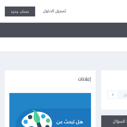
تسجيل الدخول
حساب جديد
إعلانات
ن
0
السؤال