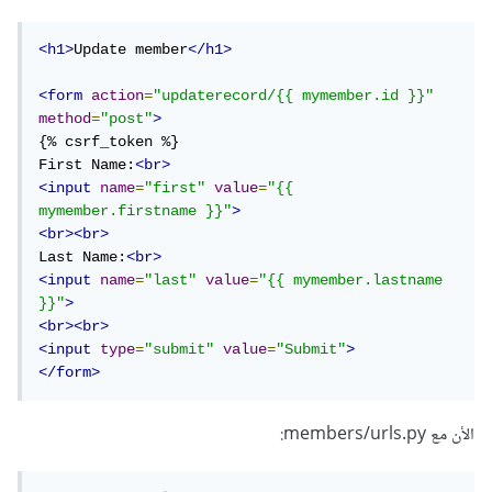
<h1>
Update member
</h1>
<form
action
=
"updaterecord/{{ mymember.id }}"
method
=
"post"
>
{% csrf_token %}

First Name:
<br>
<input
name
=
"first"
value
=
"{{ 
mymember.firstname }}"
>
<br><br>
Last Name:
<br>
<input
name
=
"last"
value
=
"{{ mymember.lastname 
}}"
>
<br><br>
<input
type
=
"submit"
value
=
"Submit"
>
</form>
الأن مع members/urls.py: