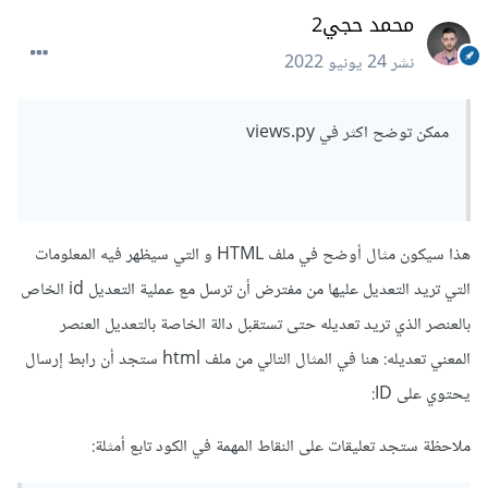
محمد حجي2
def
 post_tabel
(
request
,
pk
):
نشر
24 يونيو 2022
    data 
=
 request
.
data

    number 
=
 data
[
'number'
]
    my_tabel 
=
MyTabel
.
objects
.
get
(
pk
=
pk
)
ممكن توضح اكثر في views.py
    my_tabel
.
number 
=
 number

    my_tabel
.
save
()
return
 render
(
request
,
"index.html"
)
هذا سيكون مثال أوضح في ملف HTML و التي سيظهر فيه المعلومات
التي تريد التعديل عليها من مفترض أن ترسل مع عملية التعديل id الخاص
بالعنصر الذي تريد تعديله حتى تستقبل دالة الخاصة بالتعديل العنصر
المعني تعديله: هنا في المثال التالي من ملف html ستجد أن رابط إرسال
يحتوي على ID:
ملاحظة ستجد تعليقات على النقاط المهمة في الكود تابع أمثلة: