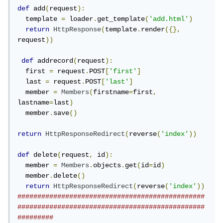
def
 add
(
request
):
  template 
=
 loader
.
get_template
(
'add.html'
)
return
HttpResponse
(
template
.
render
({},
request
))
def
 addrecord
(
request
):
  first 
=
 request
.
POST
[
'first'
]
  last 
=
 request
.
POST
[
'last'
]
  member 
=
Members
(
firstname
=
first
,
lastname
=
last
)
  member
.
save
()
return
HttpResponseRedirect
(
reverse
(
'index'
))
def
 delete
(
request
,
 id
):
  member 
=
Members
.
objects
.
get
(
id
=
id
)
  member
.
delete
()
return
HttpResponseRedirect
(
reverse
(
'index'
))
###############################################
###############################################
#########