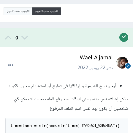
الترتيب حسب التقييم
الترتيب حسب التاريخ
0
Wael Aljamal
نشر
22 يونيو 2022
أرجو نسخ الشيفرة و إرفاقها في تعليق أو استخدام محرر الأكواد
يمكن إضافة نص متغير مثل الوقت عند رفع الملف بحيث لا يمكن لأي
شخصين أن يكون لهما نفس اسم الملف المرفوع،
timestamp = str(now.strftime("%Y%m%d_%H%M%S"))
