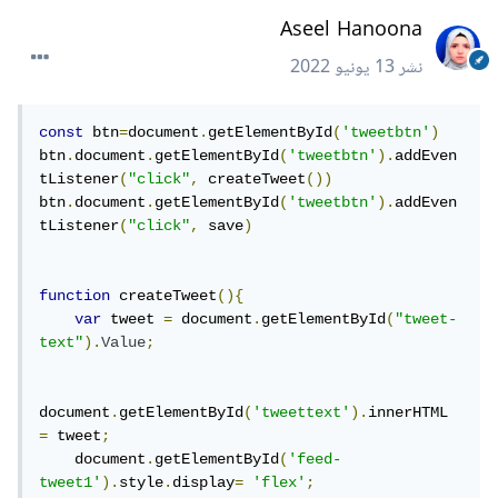
Aseel Hanoona
نشر
13 يونيو 2022
const
 btn
=
document
.
getElementById
(
'tweetbtn'
)
btn
.
document
.
getElementById
(
'tweetbtn'
).
addEven
tListener
(
"click"
,
 createTweet
())
btn
.
document
.
getElementById
(
'tweetbtn'
).
addEven
tListener
(
"click"
,
 save
)
function
 createTweet
(){
var
 tweet 
=
 document
.
getElementById
(
"tweet-
text"
).
Value
;
document
.
getElementById
(
'tweettext'
).
innerHTML 
=
 tweet
;
    document
.
getElementById
(
'feed-
tweet1'
).
style
.
display
=
'flex'
;