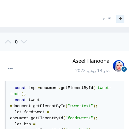
اقتباس
0
Aseel Hanoona
نشر
13 يونيو 2022
const
 inp 
=
document
.
getElementById
(
"tweet-
text"
);
const
 tweet 
=
document
.
getElementById
(
"tweettext"
);
  let feedtweet 
=
document
.
getElementById
(
"feedtweet1"
);
  let btn 
=