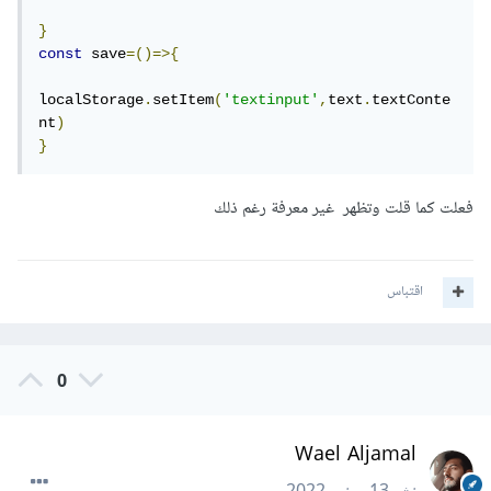
}
const
 save
=()=>{
localStorage
.
setItem
(
'textinput'
,
text
.
textConte
nt
)
}
فعلت كما قلت وتظهر غير معرفة رغم ذلك
اقتباس
0
Wael Aljamal