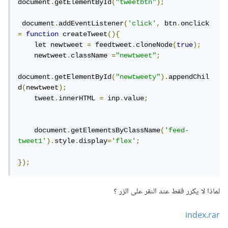
document
.
getElementById
(
"tweetbtn"
);
 document
.
addEventListener
(
'click'
,
 btn
.
onclick 
=
function
 createTweet
(){
    let newtweet 
=
 feedtweet
.
cloneNode
(
true
);
    newtweet
.
className 
=
"newtweet"
;
document
.
getElementById
(
"newtweety"
).
appendChil
d
(
newtweet
);
    tweet
.
innerHTML 
=
 inp
.
value
;
    document
.
getElementsByClassName
(
'feed-
tweet1'
).
style
.
display
=
'flex'
;
});
لماذا لا يكرر فقط عند النقر على الزر ؟
index.rar