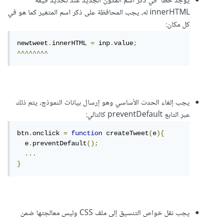
يوجد خطأ في ذكر اسم المكون الجديد عند تحديد قيمة
innerHTML له، يجب المحافظة على ذكر اسم المتغير كما هو في
});
كل مكان:
لماذا لا يكرر فقط عند النقر على الزر ؟
newtweet
.
innerHTML 
=
 inp
.
value
;
^^^^^^^^
index.rar
Unavailable
يجب إلغاء الحدث الأساسي وهو إرسال بيانات النموذج، يتم ذلك
عبر التابع preventDefault كالتالي:
btn
.
onclick 
=
function
 createTweet
(
e
){
  e
.
preventDefault
();
...
}
يجب نقل خواص التنسيق إلى ملف CSS وليس معالجتها ضمن