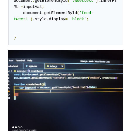
document
.
getElementById
(
'tweettext'
).
innerHT
ML 
=
inputVal
;
    document
.
getElementById
(
'feed-
tweet1'
).
style
.
display
=
'block'
;
}