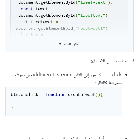
=
document
.
getElementById
(
"tweet-text"
);
const
 tweet 
=
document
.
getElementById
(
"tweettext"
);
  let feedtweet 
=
document
.
getElementById
(
"feedtweet1"
);
  let btn 
=
document
.
getElementById
(
"tweetbtn"
);
أظهر المزيد
 document
.
addEventListener
(
'click'
,
لديك العديد من الأخطاء:
btn
.
onclick 
=
function
 createTweet
(){
    let newtweet 
=
btn.click لا تمرر إلى التابع addEventListener بل تعرف
feedtweet
.
cloneNode
(
true
);
    newtweet
.
className 
=
"newtweet"
;
بمفردها كالتالي:
document
.
getElementById
(
"newtweety"
).
append
btn
.
onclick 
=
function
 createTweet
(){
Child
(
newtweet
);
...
    tweet
.
innerHTML 
=
 inp
.
value
;
}
    document
.
getElementsByClassName
(
'feed-
tweet1'
).
style
.
display
=
'flex'
;