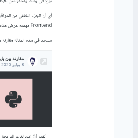
نوع في وقت واحد) مثل MySQL أو PostgreSQL أو MongoDB ..إلخ.
Frontend مهمته عرض هذه البيانات والتفاعل مع المستخدم بشكل مباشر.
ستجد في هذه المقالة مقارنة مفصلة 