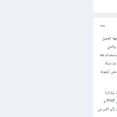
ك في جهة الخادم Server-side وليس في جهة العميل
Client-side، فأي موقع من المواقع يتضمن على جزئين أساسيين، الجزء الأول هو واجهة الموقع Frontend والذي
ستخدام لغة
ا، مثلًا
لى أيقونة
د البيانات وإدارة
المستخدمين، ويمكن تطوير هذا الجزء بأي لغة من لغات البرمجة المعروفة، ولكن أشهر اللغات في هذا المجال هي PHP و
عد البيانات (أو أكثر من