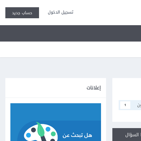
تسجيل الدخول
حساب جديد
إعلانات
ن
1
السؤال