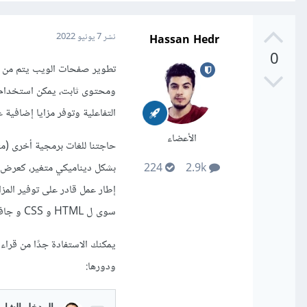
Hassan Hedr
نشر
7 يونيو 2022
0
ومحتوى ثابت، يمكن استخدام 
التفاعلية وتوفر مزايا إضافية عل
الأعضاء
بشكل ديناميكي متغير، كعرض 
224
2.9k
إطار عمل قادر على توفير المز
سوى ل HTML و CSS و جافاسكريبت، أو متغيرة وهنا ستحتاج للغة برمجة مثل بايثون،
يمكنك الاستفادة جدًا من قراءة
ودورها: