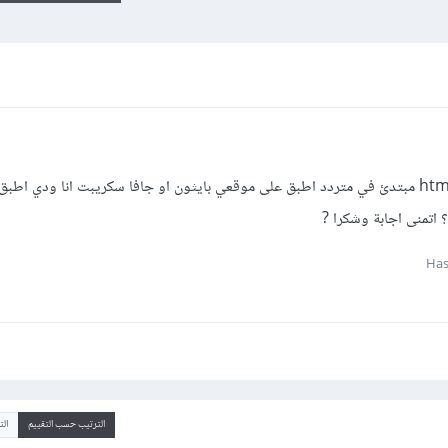
هل من الممكن تطبيق بايثون على html , css مبتدئ في متردد اطبق على موقعي بايثون او جافا سكريبت انا ودي
 اتمنى اجابة وشكرا ?
الترتيب حسب التقييم
ال