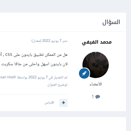
السؤال
محمد الفيفي
نشر
7 يونيو 2022
(معدل)
لان بايثون اسهل واحلى من جافا سكربت ؟
تم التعديل في
7 يونيو 2022
بواسطة Hassan Hedr
الأعضاء
توضيح العنوان
1
اقتباس