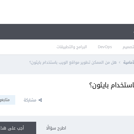
تصميم
DevOps
البرامج والتطبيقات
أمامية
هل من الممكن تطوير مواقع الويب باستخدام بايثون؟
ستخدام بايثون؟
متابعو
مشاركة
اطرح سؤالًا
أجب على هذا 