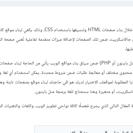
تطوير صفحات الويب يتم من خلال بناء صفحات HTML وتنسيقها باستخدام CSS، و
جافاسكريبت ضمن تلك الصفحات لإضافة ميزات متقدمة تفاعلية تُغني صفحة ال
يها،
حاجتنا للغات برمجية أخرى (مثل بايثون أو PHP) ضمن سياق بناء مواقع الويب يأتي من الحاجة لبناء
محتوى مختلف أو معالجة طلبات ضمن شروط محددة، يمكن استخدام أي لغة وا
ايا المطلوبة لموقعك، الاختيار لديك هو في حاجتك لبناء موقع بصفحات ثابتة وهن
 المقال التالي الذي يشرح مُفصلًا كافة نواحي تطوير الويب واللغات والتقنيات 