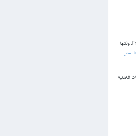
والتي تسمح لك بإستخدام Python في الواجهة الأمامية Frontend، ولكنها
ا بعض
ستخدم في كلٍ من الواجهات الأمامية Frontend والواجهات الخلفية