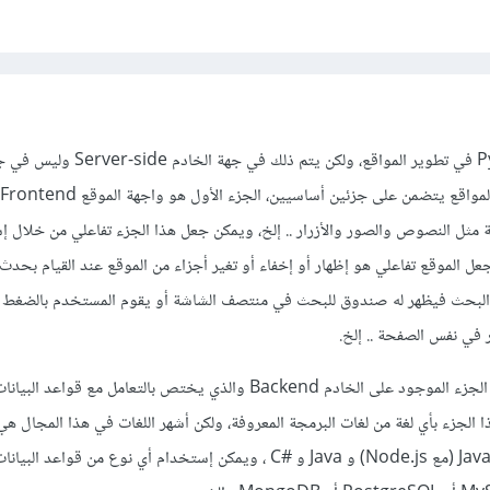
لا مشكلة في إستعمال Python في تطوير المواقع، ولكن يتم ذل
 مثل النصوص والصور والأزرار .. إلخ، ويمكن جعل هذا الجزء تفاعلي من خلال إ
صد هنا بجعل الموقع تفاعلي هو إظهار أو إخفاء أو تغير أجزاء من الموقع عند القيام بحدث م
لبحث فيظهر له صندوق للبحث في منتصف الشاشة أو يقوم المستخدم بالضغط ع
 في نفس الصفحة .. إلخ.
أما الجزء الثاني من الموقع هو الجزء الموجود على الخادم Backend والذي يختص بالتعامل مع قواع
Python و Ruby و JavaScript (مع Node.js) و Java و #C ، ويمكن إستخدام أي نوع من قوا