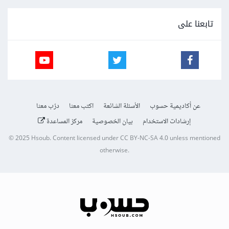
تابعنا على
عن أكاديمية حسوب
الأسئلة الشائعة
اكتب معنا
درّب معنا
إرشادات الاستخدام
بيان الخصوصية
مركز المساعدة
© 2025
Hsoub
.
Content licensed under
CC BY-NC-SA 4.0
unless mentioned
otherwise.