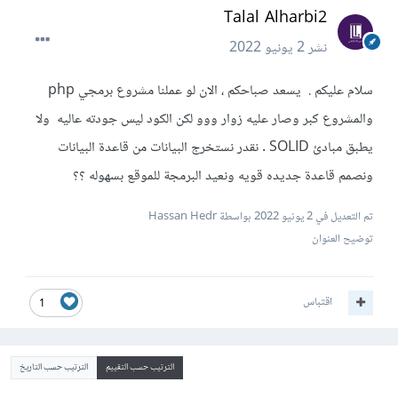
Talal Alharbi2
نشر
2 يونيو 2022
سلام عليكم . يسعد صباحكم ، الان لو عملنا مشروع برمجي php
والمشروع كبر وصار عليه زوار ووو لكن الكود ليس جودته عاليه ولا
يطبق مبادئ SOLID . نقدر نستخرج البيانات من قاعدة البيانات
ونصمم قاعدة جديده قويه ونعيد البرمجة للموقع بسهوله ؟؟
تم التعديل في
2 يونيو 2022
بواسطة Hassan Hedr
توضيح العنوان
اقتباس
1
الترتيب حسب التقييم
الترتيب حسب التاريخ