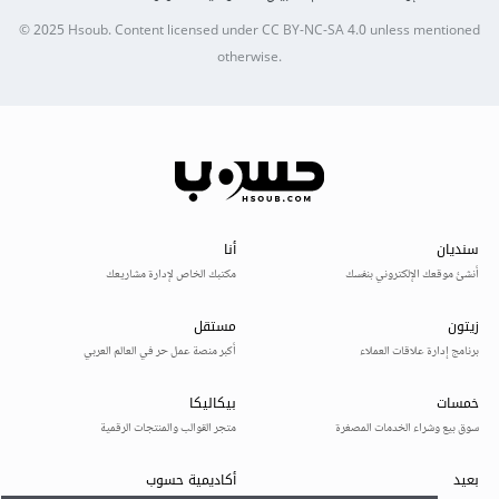
© 2025
Hsoub
.
Content licensed under
CC BY-NC-SA 4.0
unless mentioned
otherwise.