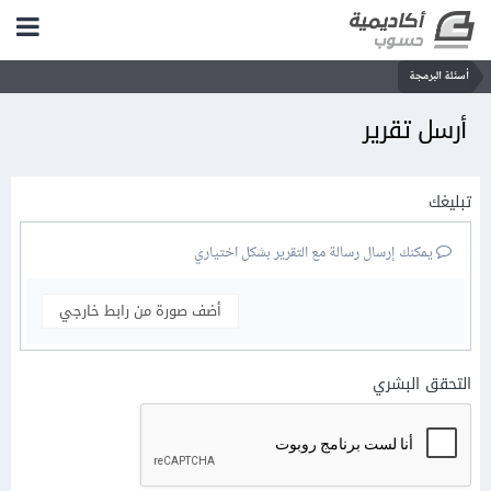
أسئلة البرمجة
أرسل تقرير
تبليغك
يمكنك إرسال رسالة مع التقرير بشكل اختياري
أضف صورة من رابط خارجي
التحقق البشري