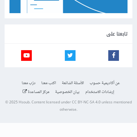
تابعنا على
عن أكاديمية حسوب
الأسئلة الشائعة
اكتب معنا
درّب معنا
إرشادات الاستخدام
بيان الخصوصية
مركز المساعدة
© 2025
Hsoub
.
Content licensed under
CC BY-NC-SA 4.0
unless mentioned
otherwise.