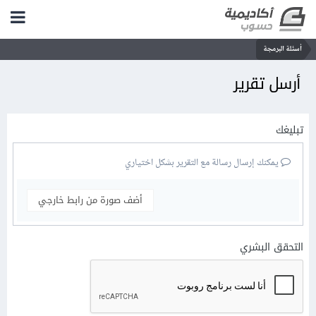
أسئلة البرمجة
أرسل تقرير
تبليغك
يمكنك إرسال رسالة مع التقرير بشكل اختياري
أضف صورة من رابط خارجي
التحقق البشري