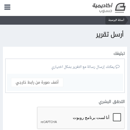
أسئلة البرمجة
أرسل تقرير
تبليغك
يمكنك إرسال رسالة مع التقرير بشكل اختياري
أضف صورة من رابط خارجي
التحقق البشري