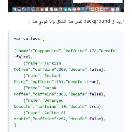
اريد ال background نفس هذا الشكل وانا كودي هذا :
var
 coffees
=[
{
"name"
:
"Cappuccino"
,
"caffeine"
:
173
,
"decafe"
:
false
},
{
"name"
:
"Turkish 
Coffee"
,
"caffeine"
:
300
,
"decafe"
:
false
},
{
"name"
:
"Instant 
Sting"
,
"caffeine"
:
101
,
"decafe"
:
true
},
{
"name"
:
"Karak 
Coffee"
,
"caffeine"
:
380
,
"decafe"
:
false
},
{
"name"
:
"Defanged 
Nescafe"
,
"caffeine"
:
10
,
"decafe"
:
true
},
{
"name"
:
"Coffee Al 
Arabic"
,
"caffeine"
:
257
,
"decafe"
:
false
},
]