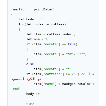
function
    printData
()
{
    let body 
=
""
;
for
(
let index in coffees
)
{
        let item 
=
 coffees
[
index
];
        let num 
=
1
;
if
(
item
[
"decafe"
]
==
true
)
{
            item
[
"decafe"
]
=
"&#128077"
;
}
else
            item
[
"decafe"
]
=
""
// هذا 
)
250
>=
]
"caffeine"
[
item
(
if
هو الكود المقصود 
            item
[
"name"
]
=
 backgroundColor 
=
'red'
        body 
+=
`
<
tr
>