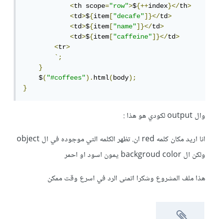
<
th scope
=
"row"
>
$
{++
index
}</
th
>
<
td
>
$
{
item
[
"decafe"
]}</
td
>
<
td
>
$
{
item
[
"name"
]}</
td
>
<
td
>
$
{
item
[
"caffeine"
]}</
td
>
<
tr
>
`;
}
    $
(
"#coffees"
).
html
(
body
);
}
وال output لكودي هو هذا :
انا اريد مكان كلمه red ان. تظهر الكلمه التي موجوده في ال object
ولكن ال backgroud color يمون اسود او احمر
هذا ملف المشروع وشكرا اتمنى الرد في اسرع وقت ممكن