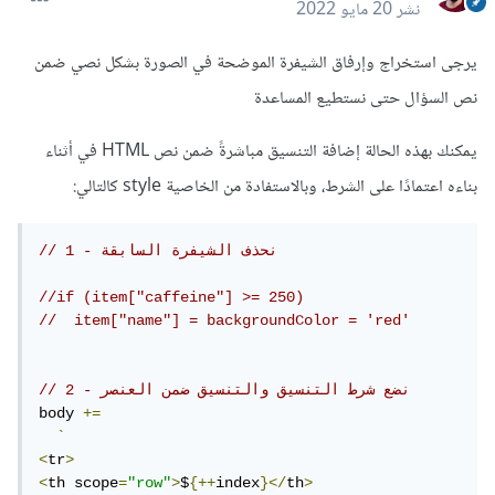
نشر
20 مايو 2022
يرجى استخراج وإرفاق الشيفرة الموضحة في الصورة بشكل نصي ضمن
نص السؤال حتى نستطيع المساعدة
يمكنك بهذه الحالة إضافة التنسيق مباشرةً ضمن نص HTML في أثناء
بناءه اعتمادًا على الشرط، وبالاستفادة من الخاصية style كالتالي:
// 1 - نحذف الشيفرة السابقة
//if (item["caffeine"] >= 250)
//  item["name"] = backgroundColor = 'red'
// 2 - نضع شرط التنسيق والتنسيق ضمن العنصر
body 
+=
`
<
tr
>
<
th scope
=
"row"
>
$
{++
index
}</
th
>