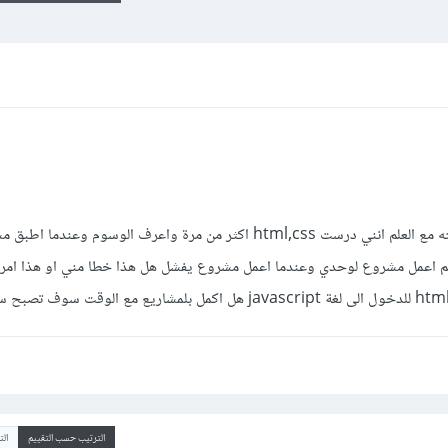
انا اعاني من مشكلة نسيان الكود عند كتابته مع العلم انني درست html,css اكثر من مرة واعرف الوسو
 لم اعمل مشروع لوحدي وعندما اعمل مشروع يفشل هل هذا خطا مني او هذا امر
الترتيب حسب التقييم
ال