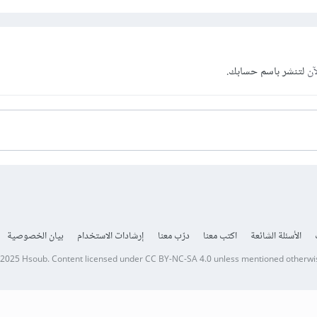
آن
لتنشر باسم حسابك.
الأسئلة الشائعة
اكتب معنا
درّب معنا
إرشادات الاستخدام
بيان الخصوصية
 2025
Hsoub
.
Content licensed under
CC BY-NC-SA 4.0
unless mentioned otherwi