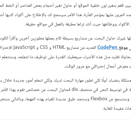
Facebo بشكل كبير، فقم بتغير لون خلفية الموقع أو حاول تغير أحجام بعض العناصر أو الخط
ند المرور عليها بمؤشر الفأرة، هذا الأمر سيسمح لك بالإطلاع على أكواد كتبها 
لأكواد ووظائفها حيث أنك تراها مطبقة بالفعل في مواقع حقيقة.
ا غيرك: حاول البحث عن مشاريع بسيطة قام بعملها مطورين آخرين وأقرأ الكود 
ي
موقع
CodePen
العديد من مشاريع HTML و S
حاولة تقليد مثل هذه الأشياء سيعطيك القدرة على توظيف ما تتعلمه، وستتعلم ت
معرض أعمال إحترافي مع مرور الوقت.
مشكلة بنفسك أولًا لكي تطور مهارة البحث لديك ولكي تتعلم أمور جديدة خلال ب
سبيل المثال إن واجهتك مشكلة في توسيط النص في منتصف div فحاول البحث عن خصائص تقوم بهذ
خاصية text-algin تقوم بهذا وستسمع عن Flexbox وستجد طرق عديدة للقيام بهذه المهمة، وبالت
ت مفيدة للغاية.