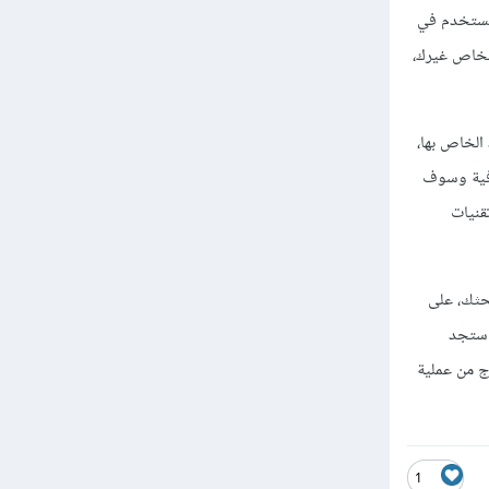
 المستخدم في
أشخاص غيرك،
الخاص بها،
CS و JavaScript الإحترافية وسوف
قنيات
حثك، على
ا الأمر ستجد
الي ستخرج من عملية
1