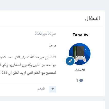
السؤال
Taha Vv
نشر
20 مايو 2022
مرحبا
مع احد من الذين يكتبون المشاريع ولكن
الأعضاء
كبمتدئ مع العلم انني اريد اتقان ال html css للدخول الى لغة javascript هل اكمل بلمشاريع مع الوقت سوف تصبح سهلة ام ماذا
1
اقتباس