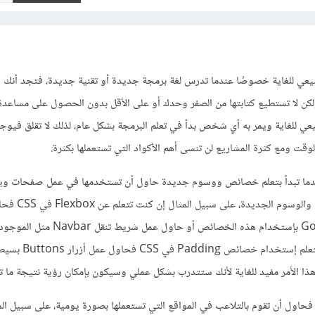
بيعي للغاية خصوصُا عندما تدرس لغة برمجة جديدة أو تقنية جديدة، فتجد أنك 
 ولكن لا تستطيع كتابتها من الصفر وحدك أو على الأقل بدون الحصول على مسا
عي للغاية ويمر به أي شخص بدأ في تعلم البرمجة بشكل عام، لذلك لا تقلق فيوجد
لوقت ومع كثرة المشاريع لن تنسى أهم الأكواد التي تستعملها بكثرة.
عندما تبدأ بتعلم خصائص ووسوم جديدة حاول أن تستخدمها في عمل صفحات و
وأستخدم فيها هذه الخصائص والوسوم 
الصفحة الرئيسية لموقع Google بإستخدام هذه الخصائص أو حاول عمل شريط تنقل
أكاديمية حسوب، أو إن كنت تتعلم 
ا الأمر مفيد للغاية لأنك ستتدرب بشكل عملي وسيكون بإمكان رؤية نتيجة ما تع
ما أنك تدرس HTML و CSS فحاول أن تقوم بالتلاعب في المواقع التي تستعملها بصورة يومية، على سبيل