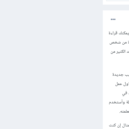
يمكنك قراءة
عدة من شخص
 الكثير من
يب جديدة
الجديدة، على سبيل المثال إن كنت تتعلم عن Flexbox في CSS فحاول عمل
 Navbar مثل الموجود في
إستخدام خصائص Padding في CSS فحاول عمل أزرار Buttons بسيطة وأستخدم
لمته.
 المثال إن كنت