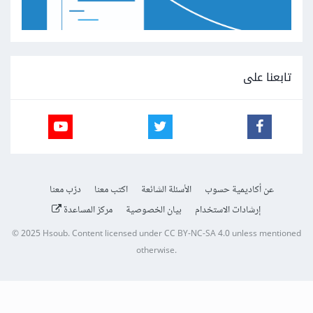
تابعنا على
عن أكاديمية حسوب
الأسئلة الشائعة
اكتب معنا
درّب معنا
إرشادات الاستخدام
بيان الخصوصية
مركز المساعدة
© 2025
Hsoub
.
Content licensed under
CC BY-NC-SA 4.0
unless mentioned
otherwise.