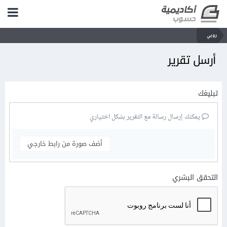
روبي
أرسل تقرير
تبليغك
يمكنك إرسال رسالة مع التقرير بشكل اختياري
أضف صورة من رابط خارجي
التحقق البشري