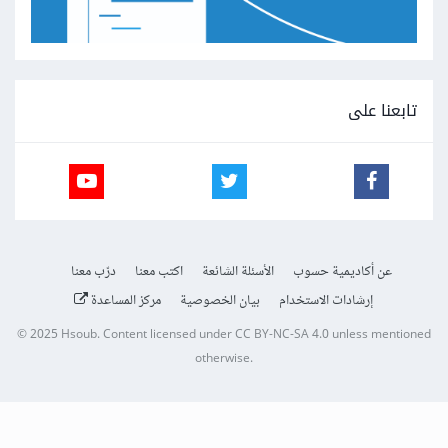
تابعنا على
عن أكاديمية حسوب
الأسئلة الشائعة
اكتب معنا
درّب معنا
إرشادات الاستخدام
بيان الخصوصية
مركز المساعدة
© 2025
Hsoub
.
Content licensed under
CC BY-NC-SA 4.0
unless mentioned
otherwise.