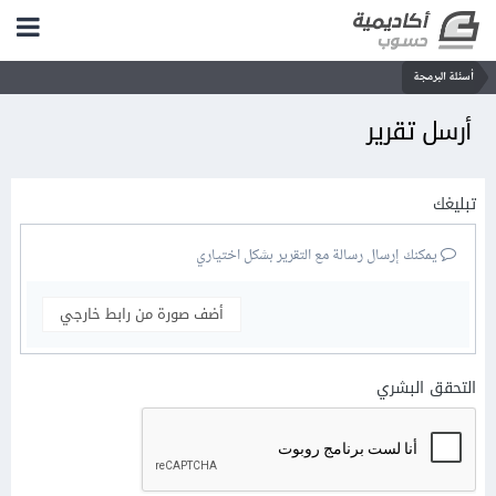
أسئلة البرمجة
أرسل تقرير
تبليغك
يمكنك إرسال رسالة مع التقرير بشكل اختياري
أضف صورة من رابط خارجي
التحقق البشري