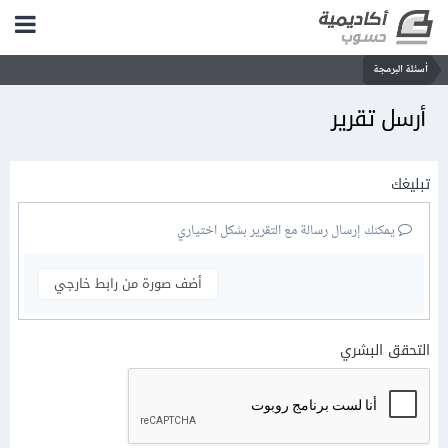
أسئلة البرمجة
أرسل تقرير
تبليغك
يمكنك إرسال رسالة مع التقرير بشكل اختياري
أضف صورة من رابط خارجي
التحقق البشري