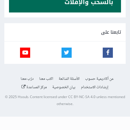
تابعنا على
عن أكاديمية حسوب
الأسئلة الشائعة
اكتب معنا
درّب معنا
إرشادات الاستخدام
بيان الخصوصية
مركز المساعدة
© 2025
Hsoub
.
Content licensed under
CC BY-NC-SA 4.0
unless mentioned
otherwise.