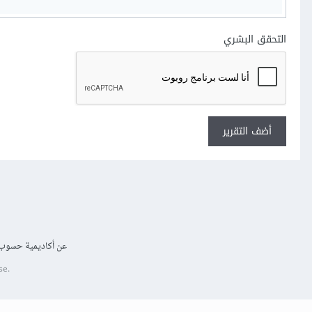
التحقق البشري
أضف التقرير
عن أكاديمية حسوب
se.