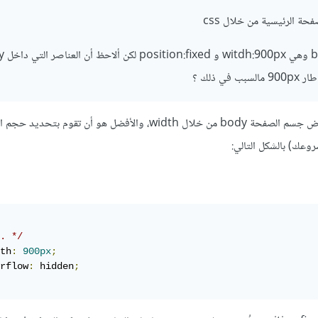
ة الرئيسية من خلال css
ي ذلك ؟
في البداية لا يُفضل تحديد عرض جسم الصفحة body من خلال width، والأفضل هو أن تقوم بتحد
. */
th
:
900px
;
rflow
:
 hidden
;