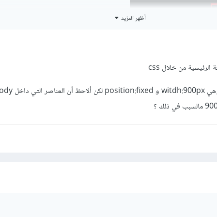
أظهر المزيد
رئيسية من خلال css
وات المطورين في نافذة منفصلة لتستطيع رؤية الموقع بشكل كامل في نافذة ا