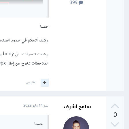
399
حسنا
وكيف أتحكم في حدود الصفحة ال
الملاحظات تخرج عن إطار 900px مالسبب في ذلك ؟
بهذه الطريقة سوف تظهر أد
الأساسية.
اقتباس
سامح أشرف
نشر
14 مايو 2022
0
حسنا