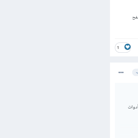
فح
1
ب
وم بفتح أدوات