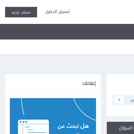
تسجيل الدخول
حساب جديد
إعلانات
ن
1
السؤال