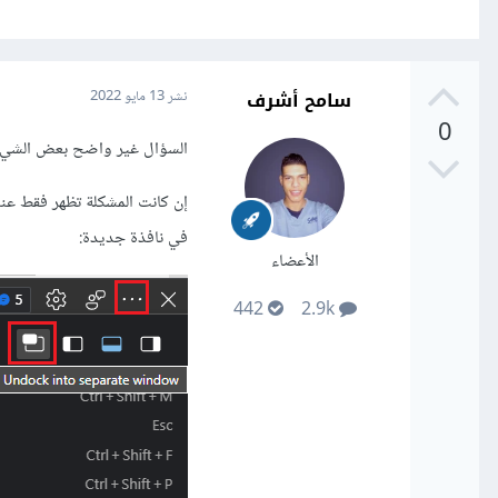
سامح أشرف
نشر
13 مايو 2022
0
السؤال غير واضح بعض الشيء،
في نافذة جديدة:
الأعضاء
442
2.9k