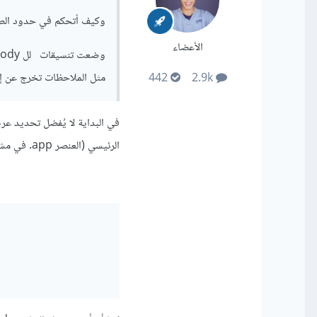
وكيف أتحكم في حدود الصفح
الأعضاء
مثل الملاحظات تخرج عن إطار 900px مالسبب ف
442
2.9k
الرئيسي (العنصر app. في مشروعك) بالشكل التالي: