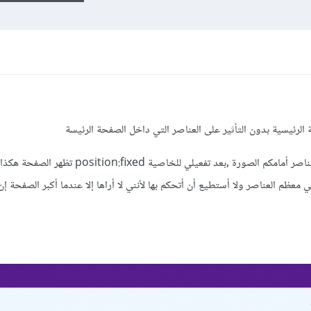
رئيسية بدون التأثير على العناصر التي داخل الصفحة الرئيسة
مثال :عندي صفحة رئيسية تحتوي على عناصر أمامكم الصورة ,بعد تفعيلي للخاص
يد فحص العنصر inspect تختفي معظم العناصر ولا أستطيع أن أتحكم بها لأنني لا أراها إلا عندما أكبر الصفحة 