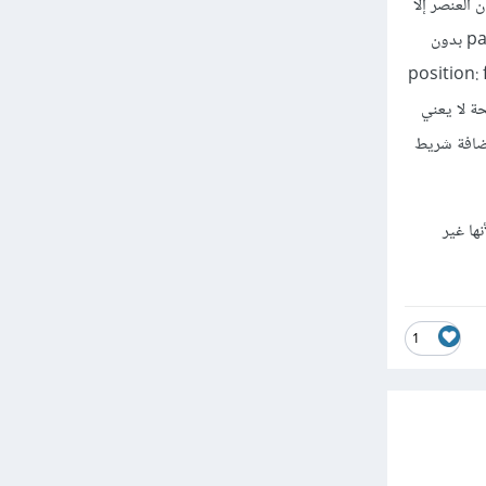
ي مكان العنصر إلا
من خلال الخصائص top, bottom, right, left (مازال يمكن إستخدام الإزاحة margin والحاشية padding بدون
الصفحة، ولاحظ أن عنصر الملاحظات notes-section له الخاصية position: fixed
 لجسم الصفحة لا يعني
overflow لكي يتم إخفاء (أو إضافة شريط
العناصر بطريقة أخرى مثل flexbox أو grid system بدلًا من إستخدام position لأنها غير
1