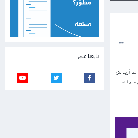
تابعنا على
ية position:fixed تظهر الصفحة هكذا كما أريد لكن
إن شاء الله