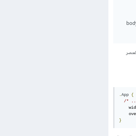
وضعت تنسيقات لل body وهي witdh:900px و position:fixed لكن ألاحظ أن العناصر التي داخل body
يد حجم العنصر
.
App
{
/* ..
    wid
    ove
}