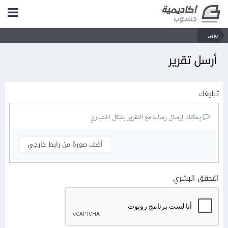
روبي
أرسل تقرير
تبليغك
يمكنك إرسال رسالة مع التقرير بشكل اختياري
أضف صورة من رابط خارجي
التحقق البشري