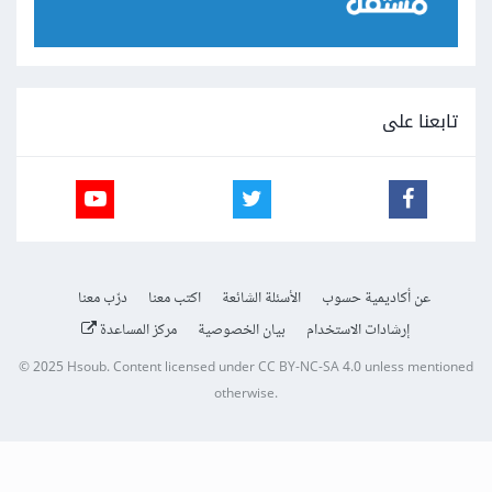
تابعنا على
عن أكاديمية حسوب
الأسئلة الشائعة
اكتب معنا
درّب معنا
إرشادات الاستخدام
بيان الخصوصية
مركز المساعدة
© 2025
Hsoub
.
Content licensed under
CC BY-NC-SA 4.0
unless mentioned
otherwise.