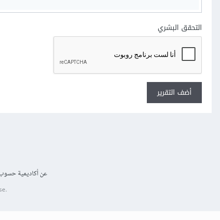
التحقق البشري
أضف التقرير
عن أكاديمية حسوب
se.