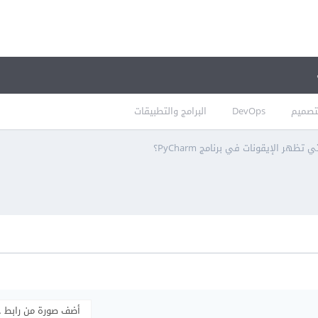
تصميم
DevOps
البرامج والتطبيقات
تظهر الإيقونات في برنامج PyCharm؟
أضف صورة من رابط 