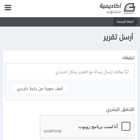
أسئلة البرمجة
أرسل تقرير
تبليغك
يمكنك إرسال رسالة مع التقرير بشكل اختياري
أضف صورة من رابط خارجي
التحقق البشري