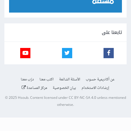
تابعنا على
عن أكاديمية حسوب
الأسئلة الشائعة
اكتب معنا
درّب معنا
إرشادات الاستخدام
بيان الخصوصية
مركز المساعدة
© 2025
Hsoub
.
Content licensed under
CC BY-NC-SA 4.0
unless mentioned
otherwise.