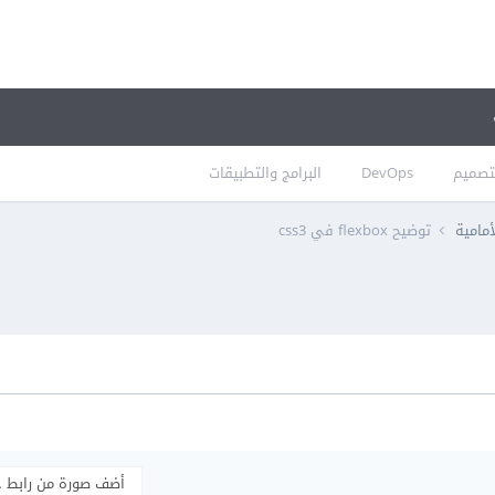
تصميم
DevOps
البرامج والتطبيقات
أمامية
توضيح flexbox في css3
أضف صورة من رابط 