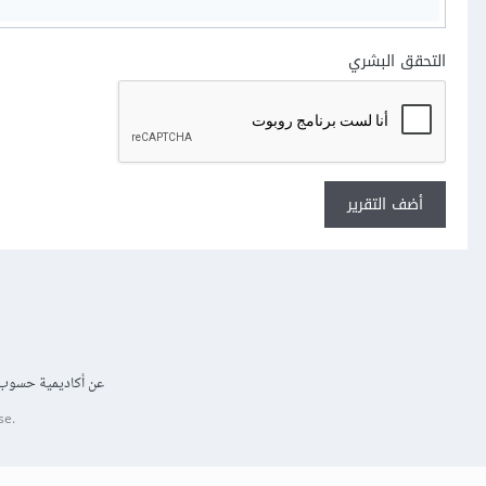
التحقق البشري
أضف التقرير
عن أكاديمية حسوب
se.