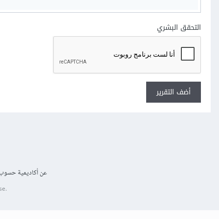
التحقق البشري
أضف التقرير
عن أكاديمية حسوب
se.