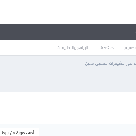
تصميم
DevOps
البرامج والتطبيقات
قاط صور للشيفرات بتنسيق معين
أضف صورة من رابط 