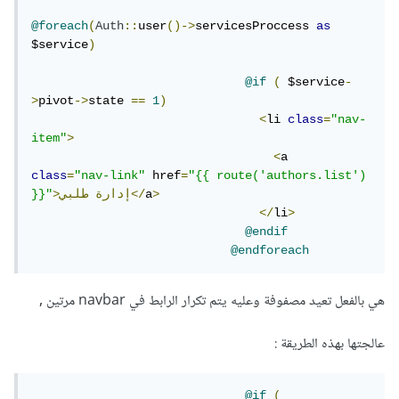
@foreach
(
Auth
::
user
()->
servicesProccess 
as
$service
)
@if
(
 $service
-
>
pivot
->
state 
==
1
)
<
li 
class
=
"nav-
item"
>
<
a  
class
=
"nav-link"
 href
=
"{{ route('authors.list') 
>
a
طلبي</
>إدارة
}}"
</
li
>
@endif
@endforeach
هي بالفعل تعيد مصفوفة وعليه يتم تكرار الرابط في navbar مرتين ,
عالجتها بهذه الطريقة :
@if
(