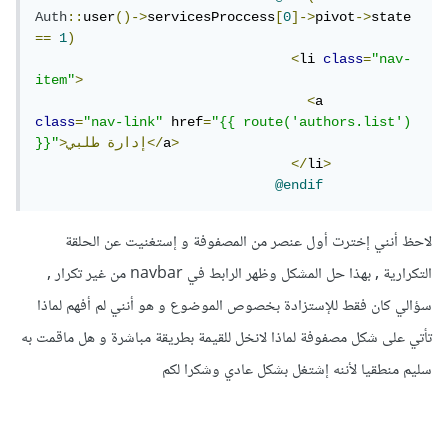
Auth
::
user
()->
servicesProccess
[
0
]->
pivot
->
state 
==
1
)
<
li 
class
=
"nav-
item"
>
<
a  
class
=
"nav-link"
 href
=
"{{ route('authors.list') 
>
a
طلبي</
>إدارة
}}"
</
li
>
@endif
لاحظ أنني إخترت أول عنصر من المصفوفة و إستغنيت عن الحلقة
التكرارية , بهذا حل المشكل وظهر الرابط في navbar من غير تكرار ,
سؤالي كان فقط للإستزادة بخصوص الموضوع و هو أنني لم أفهم لماذا
تأتي على شكل مصفوفة لماذا لانخل للقيمة بطريقة مباشرة و هل ماقمت به
سليم منطقيا لأننه إشتغل بشكل عادي وشكرا لكم