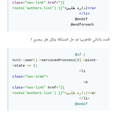
class
=
"nav-link"
href
=
"{{ 
</a>
إدارة طلبي
>
route('authors.list') }}"
</li>
                              @endif

                            @endforeach
قمت بالتالي ظاهرييا تم حل المشكلة ولكن هل يجدي ؟
@if
(
Auth
::
user
()->
servicesProccess
[
0
]->
pivot
-
>
state 
==
1
)
<
li 
class
=
"nav-item"
>
<
a  
class
=
"nav-link"
 href
=
"{{ 
>
a
طلبي</
>إدارة
route('authors.list') }}"
</
li
>
@endif