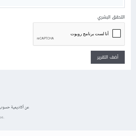
التحقق البشري
أضف التقرير
عن أكاديمية حسوب
se.