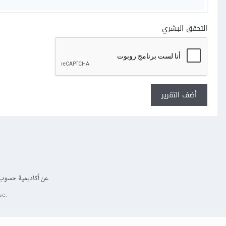
التحقق البشري
أضف التقرير
عن أكاديمية حسوب
se.