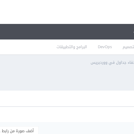
تصميم
DevOps
البرامج والتطبيقات
فاء جداول في ووردبريس
أضف صورة من رابط 