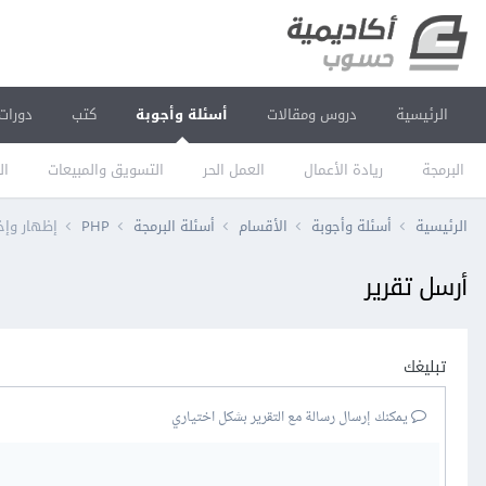
الرئيسية
دروس ومقالات
أسئلة وأجوبة
كتب
دورات
البرمجة
ريادة الأعمال
العمل الحر
التسويق والمبيعات
ال
الرئيسية
أسئلة وأجوبة
الأقسام
أسئلة البرمجة
PHP
إظهار وإخ
أرسل تقرير
تبليغك
يمكنك إرسال رسالة مع التقرير بشكل اختياري